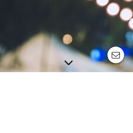
Impressum
Angaben gemäß § 5 TMG
Spektral Veranstaltungstechnik GbR
Gesellschafter: Daniel Hilt & Lutz Käfer
Vorm Arheckengarten 6
56237 Sessenbach