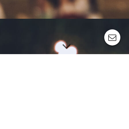
Dein Event. Unser Spektrum
Wir machen Events zu Erlebnissen, die man spürt. Mit
modernster Licht-, Ton- und Bühnentechnik erschaffen wir
Momente voller Emotionen – für Firmenveranstaltungen,
Konzerte, Messen und Privatfeiern. Unser Team denkt mit,
packt an und sorgt dafür, dass alles reibungslos funktioniert.
Ein Spektrum voller Möglichkeiten – mit Technik, die
begeistert.